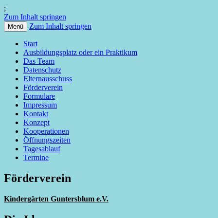
;
Zum Inhalt springen
Zum Inhalt springen
Menü
Kindertagsstätte in Guntersblum
Kita Hort Abenteuerwelt
Start
Ausbildungsplatz oder ein Praktikum
Guntersblum
Das Team
Datenschutz
Elternausschuss
Förderverein
Formulare
Impressum
Kontakt
Konzept
Kooperationen
Öffnungszeiten
Tagesablauf
Termine
Förderverein
Kindergärten Guntersblum e.V.